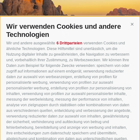
Wir verwenden Cookies und andere
Cont
Technologien
Wir und andere ausgewählte
6 Drittparteien
verwenden Cookies und
ähnliche Technologien. Diese Hilfsmittel sind unerlässlich, um die
Nutzung digitaler Inhalte zu gewährleisten, die Navigation zu verbessern
und, vorbehaltlich Ihrer Zustimmung, zu Werbezwecken. Wir können Ihre
Daten zum Beispiel für folgende Zwecke verwenden: speichern von oder
zugriff auf informationen auf einem endgerät, verwendung reduzierter
daten zur auswahl von werbeanzeigen, erstellung von profilen für
Gasthof Huber in Prags
personalisierte werbung, verwendung von profilen zur auswahl
Innerprags 6 - 39030 Prags - Hochpustertal - Pustertal -
personalisierter werbung, erstellung von profilen zur personalisierung von
inhalten, verwendung von profilen zur auswahl personalisierter inhalte,
Dolomiten - Südtirol
messung der werbeleistung, messung der performance von inhalten,
Tel.
+39 0474 748 670
- Fax
+39 0474 749 291
analyse von zielgruppen durch statistiken oder kombinationen von daten
aus verschiedenen quellen, entwicklung und verbesserung der angebote,
info@gasthof-huber.it
verwendung reduzierter daten zur auswahl von inhalten, gewährleistung
der sicherheit, verhinderung und aufdeckung von betrug und
fehlerbehebung, bereitstellung und anzeige von werbung und inhalten,
ihre entscheidungen zum datenschutz speichern und übermitteln,
IMPRESSUM
SITEMAP
COOKIE-RICHTLINIE
PRIVACY
Cookie Präferenzen
abgleichung und kombination von daten aus unterschiedlichen quellen,