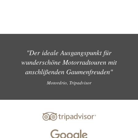
"Der ideale Ausgangspunkt für
wunderschöne Motorradtouren mit
anschlißenden Gaumenfreuden"
Motordrio, Tripadvisor