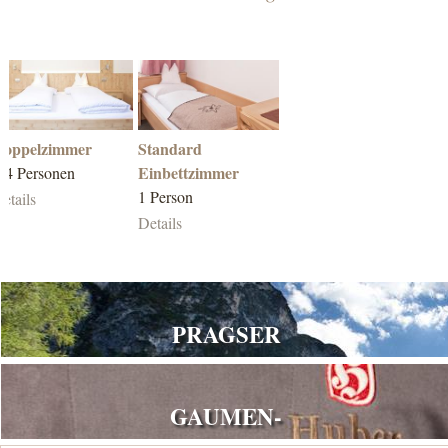
Doppelzimmer
Standard
Einbettzimmer
-4 Personen
1 Person
etails
Details
PRAGSER
GAUMEN-