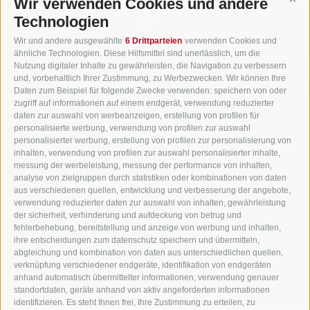
Wir verwenden Cookies und andere
Cont
Technologien
Wir und andere ausgewählte
6 Drittparteien
verwenden Cookies und
ähnliche Technologien. Diese Hilfsmittel sind unerlässlich, um die
Nutzung digitaler Inhalte zu gewährleisten, die Navigation zu verbessern
und, vorbehaltlich Ihrer Zustimmung, zu Werbezwecken. Wir können Ihre
Daten zum Beispiel für folgende Zwecke verwenden: speichern von oder
zugriff auf informationen auf einem endgerät, verwendung reduzierter
daten zur auswahl von werbeanzeigen, erstellung von profilen für
Gasthof Huber in Prags
personalisierte werbung, verwendung von profilen zur auswahl
Innerprags 6 - 39030 Prags - Hochpustertal - Pustertal -
personalisierter werbung, erstellung von profilen zur personalisierung von
inhalten, verwendung von profilen zur auswahl personalisierter inhalte,
Dolomiten - Südtirol
messung der werbeleistung, messung der performance von inhalten,
Tel.
+39 0474 748 670
- Fax
+39 0474 749 291
analyse von zielgruppen durch statistiken oder kombinationen von daten
aus verschiedenen quellen, entwicklung und verbesserung der angebote,
info@gasthof-huber.it
verwendung reduzierter daten zur auswahl von inhalten, gewährleistung
der sicherheit, verhinderung und aufdeckung von betrug und
fehlerbehebung, bereitstellung und anzeige von werbung und inhalten,
ihre entscheidungen zum datenschutz speichern und übermitteln,
IMPRESSUM
SITEMAP
COOKIE-RICHTLINIE
PRIVACY
Cookie Präferenzen
abgleichung und kombination von daten aus unterschiedlichen quellen,
UID IT02248530210
verknüpfung verschiedener endgeräte, identifikation von endgeräten
anhand automatisch übermittelter informationen, verwendung genauer
standortdaten, geräte anhand von aktiv angeforderten informationen
identifizieren. Es steht Ihnen frei, Ihre Zustimmung zu erteilen, zu