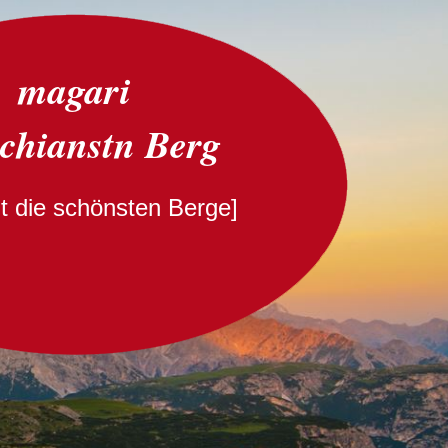
magari
schianstn Berg
cht die schönsten Berge]