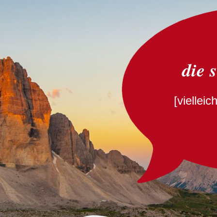
die 
[viellei