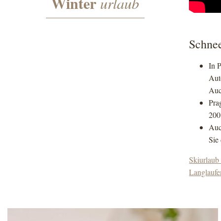
Winter
urlaub
Schnee
In 
Aut
Auc
Pra
200
Auc
Sie
Skiurlaub 
Langlaufe