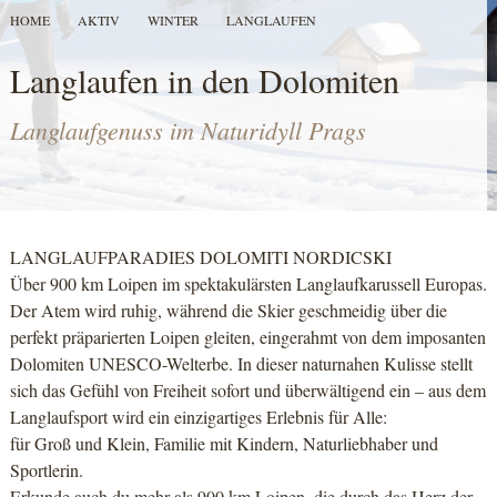
HOME
AKTIV
WINTER
LANGLAUFEN
Langlaufen in den Dolomiten
Langlaufgenuss im Naturidyll Prags
LANGLAUFPARADIES DOLOMITI NORDICSKI
Über 900 km Loipen im spektakulärsten Langlaufkarussell Europas.
Der Atem wird ruhig, während die Skier geschmeidig über die
perfekt präparierten Loipen gleiten, eingerahmt von dem imposanten
Dolomiten UNESCO-Welterbe. In dieser naturnahen Kulisse stellt
sich das Gefühl von Freiheit sofort und überwältigend ein – aus dem
Langlaufsport wird ein einzigartiges Erlebnis für Alle:
für Groß und Klein, Familie mit Kindern, Naturliebhaber und
Sportlerin.
Erkunde auch du mehr als 900 km Loipen, die durch das Herz der