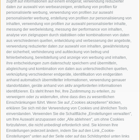
zugriff auf informationen auf einem endgerät, verwendung reduzierter
daten zur auswahl von werbeanzeigen, erstellung von profilen für
Gasthof Huber in Prags
personalisierte werbung, verwendung von profilen zur auswahl
Innerprags 6 - 39030 Prags - Hochpustertal - Pustertal -
personalisierter werbung, erstellung von profilen zur personalisierung von
inhalten, verwendung von profilen zur auswahl personalisierter inhalte,
Dolomiten - Südtirol
messung der werbeleistung, messung der performance von inhalten,
Tel.
+39 0474 748 670
- Fax
+39 0474 749 291
analyse von zielgruppen durch statistiken oder kombinationen von daten
aus verschiedenen quellen, entwicklung und verbesserung der angebote,
info@gasthof-huber.it
verwendung reduzierter daten zur auswahl von inhalten, gewährleistung
der sicherheit, verhinderung und aufdeckung von betrug und
fehlerbehebung, bereitstellung und anzeige von werbung und inhalten,
ihre entscheidungen zum datenschutz speichern und übermitteln,
IMPRESSUM
SITEMAP
COOKIE-RICHTLINIE
PRIVACY
Cookie Präferenzen
abgleichung und kombination von daten aus unterschiedlichen quellen,
UID IT02248530210
verknüpfung verschiedener endgeräte, identifikation von endgeräten
anhand automatisch übermittelter informationen, verwendung genauer
standortdaten, geräte anhand von aktiv angeforderten informationen
identifizieren. Es steht Ihnen frei, Ihre Zustimmung zu erteilen, zu
verweigern oder zu widerrufen, ohne dass dies zu wesentlichen
Einschränkungen führt. Wenn Sie auf „Cookies akzeptieren" klicken,
erklären Sie sich mit der Verwendung von Cookies und ähnlichen Tools
einverstanden. Verwenden Sie die Schaltfläche „Einstellungen verwalten",
um Ihre Auswahl anzupassen oder „Alle ablehnen", um ohne Cookies
fortzufahren, die nicht unbedingt erforderlich sind. Sie können Ihre
Einstellungen jederzeit ändern, indem Sie auf den Link „Cookie-
Einstellungen" unten auf der Seite oder auf das Schildsymbol unten links