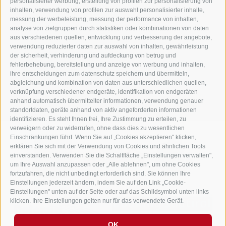
Innerprags 6 - 39030 Prags - Hochpustertal - Pustertal -
personalisierter werbung, erstellung von profilen zur personalisierung von
inhalten, verwendung von profilen zur auswahl personalisierter inhalte,
Dolomiten - Südtirol
messung der werbeleistung, messung der performance von inhalten,
Tel.
+39 0474 748 670
- Fax
+39 0474 749 291
analyse von zielgruppen durch statistiken oder kombinationen von daten
aus verschiedenen quellen, entwicklung und verbesserung der angebote,
info@gasthof-huber.it
verwendung reduzierter daten zur auswahl von inhalten, gewährleistung
der sicherheit, verhinderung und aufdeckung von betrug und
fehlerbehebung, bereitstellung und anzeige von werbung und inhalten,
ihre entscheidungen zum datenschutz speichern und übermitteln,
IMPRESSUM
SITEMAP
COOKIE-RICHTLINIE
PRIVACY
Cookie Präferenzen
abgleichung und kombination von daten aus unterschiedlichen quellen,
UID IT02248530210
verknüpfung verschiedener endgeräte, identifikation von endgeräten
anhand automatisch übermittelter informationen, verwendung genauer
standortdaten, geräte anhand von aktiv angeforderten informationen
identifizieren. Es steht Ihnen frei, Ihre Zustimmung zu erteilen, zu
verweigern oder zu widerrufen, ohne dass dies zu wesentlichen
Einschränkungen führt. Wenn Sie auf „Cookies akzeptieren" klicken,
erklären Sie sich mit der Verwendung von Cookies und ähnlichen Tools
einverstanden. Verwenden Sie die Schaltfläche „Einstellungen verwalten",
um Ihre Auswahl anzupassen oder „Alle ablehnen", um ohne Cookies
fortzufahren, die nicht unbedingt erforderlich sind. Sie können Ihre
Einstellungen jederzeit ändern, indem Sie auf den Link „Cookie-
Einstellungen" unten auf der Seite oder auf das Schildsymbol unten links
klicken. Ihre Einstellungen gelten nur für das verwendete Gerät.
OK