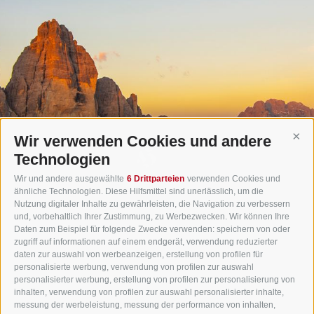
Wir verwenden Cookies und andere
Cont
Technologien
Wir und andere ausgewählte
6 Drittparteien
verwenden Cookies und
ähnliche Technologien. Diese Hilfsmittel sind unerlässlich, um die
Nutzung digitaler Inhalte zu gewährleisten, die Navigation zu verbessern
und, vorbehaltlich Ihrer Zustimmung, zu Werbezwecken. Wir können Ihre
Daten zum Beispiel für folgende Zwecke verwenden: speichern von oder
zugriff auf informationen auf einem endgerät, verwendung reduzierter
daten zur auswahl von werbeanzeigen, erstellung von profilen für
Gasthof Huber in Prags
personalisierte werbung, verwendung von profilen zur auswahl
Innerprags 6 - 39030 Prags - Hochpustertal - Pustertal -
personalisierter werbung, erstellung von profilen zur personalisierung von
inhalten, verwendung von profilen zur auswahl personalisierter inhalte,
Dolomiten - Südtirol
messung der werbeleistung, messung der performance von inhalten,