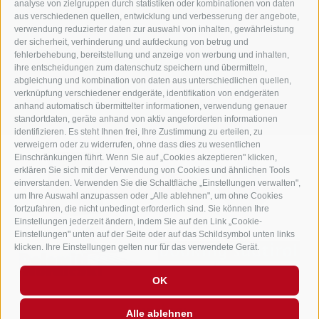
Tel.
+39 0474 748 670
- Fax
+39 0474 749 291
analyse von zielgruppen durch statistiken oder kombinationen von daten
aus verschiedenen quellen, entwicklung und verbesserung der angebote,
info@gasthof-huber.it
verwendung reduzierter daten zur auswahl von inhalten, gewährleistung
der sicherheit, verhinderung und aufdeckung von betrug und
fehlerbehebung, bereitstellung und anzeige von werbung und inhalten,
ihre entscheidungen zum datenschutz speichern und übermitteln,
IMPRESSUM
SITEMAP
COOKIE-RICHTLINIE
PRIVACY
Cookie Präferenzen
abgleichung und kombination von daten aus unterschiedlichen quellen,
UID IT02248530210
verknüpfung verschiedener endgeräte, identifikation von endgeräten
anhand automatisch übermittelter informationen, verwendung genauer
standortdaten, geräte anhand von aktiv angeforderten informationen
identifizieren. Es steht Ihnen frei, Ihre Zustimmung zu erteilen, zu
verweigern oder zu widerrufen, ohne dass dies zu wesentlichen
Einschränkungen führt. Wenn Sie auf „Cookies akzeptieren" klicken,
erklären Sie sich mit der Verwendung von Cookies und ähnlichen Tools
einverstanden. Verwenden Sie die Schaltfläche „Einstellungen verwalten",
um Ihre Auswahl anzupassen oder „Alle ablehnen", um ohne Cookies
fortzufahren, die nicht unbedingt erforderlich sind. Sie können Ihre
Einstellungen jederzeit ändern, indem Sie auf den Link „Cookie-
Einstellungen" unten auf der Seite oder auf das Schildsymbol unten links
klicken. Ihre Einstellungen gelten nur für das verwendete Gerät.
OK
Alle ablehnen