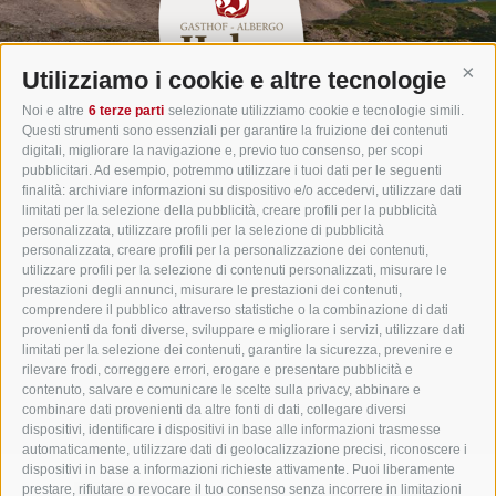
Utilizziamo i cookie e altre tecnologie
Cont
Noi e altre
6 terze parti
selezionate utilizziamo cookie e tecnologie simili.
Questi strumenti sono essenziali per garantire la fruizione dei contenuti
Gasthof Huber in Prags
digitali, migliorare la navigazione e, previo tuo consenso, per scopi
pubblicitari. Ad esempio, potremmo utilizzare i tuoi dati per le seguenti
Braies di Dentro 6 - 39030 Braies - Alta Pusteria - Val
finalità: archiviare informazioni su dispositivo e/o accedervi, utilizzare dati
limitati per la selezione della pubblicità, creare profili per la pubblicità
Pusteria - Dolomiti - Alto Adige
personalizzata, utilizzare profili per la selezione di pubblicità
Tel.
+39 0474 748 670
- Fax
+39 0474 749 291
personalizzata, creare profili per la personalizzazione dei contenuti,
utilizzare profili per la selezione di contenuti personalizzati, misurare le
info@gasthof-huber.it
prestazioni degli annunci, misurare le prestazioni dei contenuti,
comprendere il pubblico attraverso statistiche o la combinazione di dati
provenienti da fonti diverse, sviluppare e migliorare i servizi, utilizzare dati
limitati per la selezione dei contenuti, garantire la sicurezza, prevenire e
CREDITS
MAPPA DEL SITO
COOKIE POLICY
PRIVACY
Preferenze Cookies
rilevare frodi, correggere errori, erogare e presentare pubblicità e
UID IT02248530210
contenuto, salvare e comunicare le scelte sulla privacy, abbinare e
combinare dati provenienti da altre fonti di dati, collegare diversi
dispositivi, identificare i dispositivi in base alle informazioni trasmesse
automaticamente, utilizzare dati di geolocalizzazione precisi, riconoscere i
dispositivi in base a informazioni richieste attivamente. Puoi liberamente
prestare, rifiutare o revocare il tuo consenso senza incorrere in limitazioni