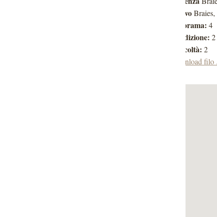
Partenza
Braie
Arrivo
Braies,
Panorama:
4
Condizione:
2
Difficoltà:
2
Download filo 