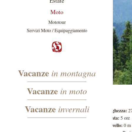
Estate
Moto
Mototour
Servizi Moto / Equipaggiamento
Vacanze
in montagna
Vacanze
in moto
Vacanze
invernali
Lunghezza:
2
Durata:
5 ore
Dislivello:
0 m