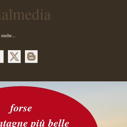
ialmedia
 mehr...
forse
ntagne più belle