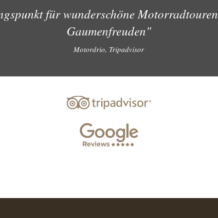
ngspunkt für wunderschöne Motorradtouren
Gaumenfreuden"
Motordrio, Tripadvisor