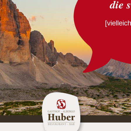
die 
[viellei