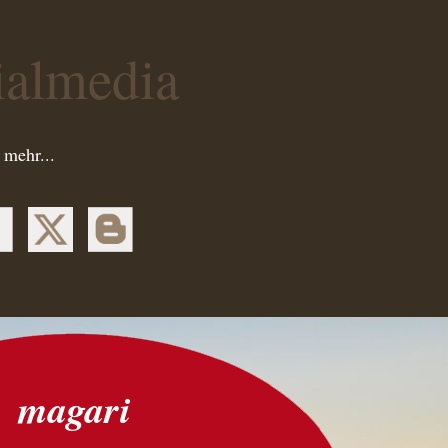
ialmedia
 mehr...
magari