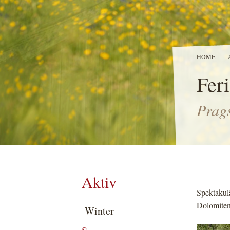
HOME
Feri
Prags
Aktiv
Spektakulä
Dolomiten
Winter