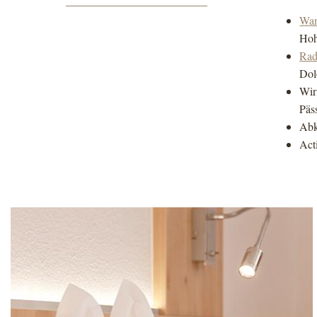
Wan
Hoh
Rad
Dol
Wir
Päs
Abk
Act